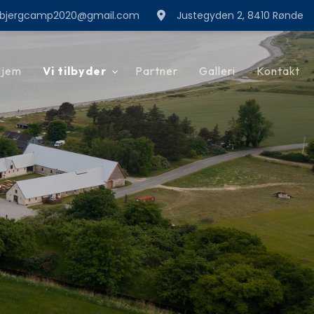
bjergcamp2020@gmail.com
Justegyden 2, 8410 Rønde
Hjem
Vi tilbyder
Partner
Galleri
Kontakt