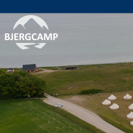
Gå
til
hovedindhold