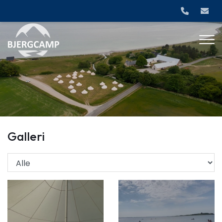
Gå
til
hovedindhold
Galleri