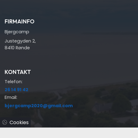
FIRMAINFO
Bjergcamp
Justegyden 2,
8410 Rønde
KONTAKT
Telefon:
26 14 91 42
Email:
bjergcamp2020@gmail.com
Cookies
MENU